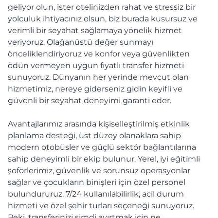
geliyor olun, ister otelinizden rahat ve stressiz bir
yolculuk ihtiyacınız olsun, biz burada kusursuz ve
verimli bir seyahat sağlamaya yönelik hizmet
veriyoruz. Olağanüstü değer sunmayı
önceliklendiriyoruz ve konfor veya güvenlikten
ödün vermeyen uygun fiyatlı transfer hizmeti
sunuyoruz. Dünyanın her yerinde mevcut olan
hizmetimiz, nereye giderseniz gidin keyifli ve
güvenli bir seyahat deneyimi garanti eder.
Avantajlarımız arasında kişiselleştirilmiş etkinlik
planlama desteği, üst düzey olanaklara sahip
modern otobüsler ve güçlü sektör bağlantılarına
sahip deneyimli bir ekip bulunur. Yerel, iyi eğitimli
şoförlerimiz, güvenlik ve sorunsuz operasyonlar
sağlar ve çocukların binişleri için özel personel
bulundururuz. 7/24 kullanılabilirlik, acil durum
hizmeti ve özel şehir turları seçeneği sunuyoruz.
Peki, transferinizi şimdi ayırtmak için ne