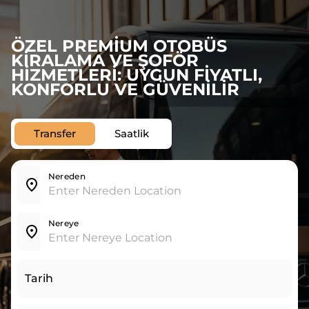
ÖZEL PREMIUM OTOBÜS
KIRALAMA VE ŞOFÖR
HIZMETLERI: UYGUN FIYATLI,
KONFORLU VE GÜVENILIR
Transfer
Saatlik
Nereden
Nereye
Tarih