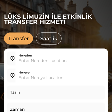
LÜKS LIMUZIN ILE ETKINLIK
TRANSFER HIZMETI
Transfer
Saatlik
Nereden
Nereye
Tarih
Zaman