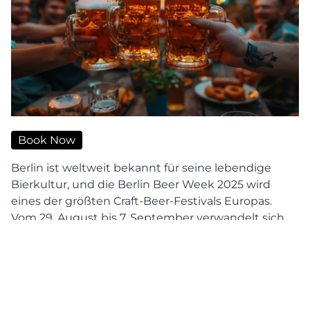
Book Now
Berlin ist weltweit bekannt für seine lebendige
Bierkultur, und die Berlin Beer Week 2025 wird
eines der größten Craft-Beer-Festivals Europas.
Vom 29. August bis 7. September verwandelt sich
die Hauptstadt in ein Paradies für Bierliebhaber. Mit
Highlights wie den beliebten Brews Cruises auf der
Spree, exklusiven Bierverkostungen,
Brauereiführungen und Partys in Bars und
Brauhäusern verspricht das Event ein