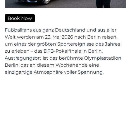
Book Now
Fußballfans aus ganz Deutschland und aus aller
Welt werden am 23. Mai 2026 nach Berlin reisen,
um eines der größten Sportereignisse des Jahres
zu erleben – das DFB-Pokalfinale in Berlin.
Austragungsort ist das berühmte Olympiastadion
Berlin, das an diesem Wochenende eine
einzigartige Atmosphäre voller Spannung,
Emotionen und erstklassigem Fußball bieten wird.
Neben dem Spiel selbst spielt auch die Anreise eine
wichtige Rolle. Während des Finalwochenendes
sind die Straßen in Berlin stark ausgelastet,
öffentliche Verkehrsmittel überfüllt und Parkplätze
rund um das Stadion nur begrenzt verfügbar.
Deshalb entscheiden sich viele Besucher für einen