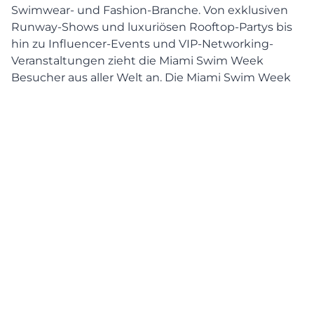
Swimwear- und Fashion-Branche. Von exklusiven
Runway-Shows und luxuriösen Rooftop-Partys bis
hin zu Influencer-Events und VIP-Networking-
Veranstaltungen zieht die Miami Swim Week
Besucher aus aller Welt an. Die Miami Swim Week
2026 wird voraussichtlich noch größer werden und
Tausende von Gästen nach Miami Beach bringen.
Da die Stadt während dieser Zeit besonders belebt
ist, spielt eine zuverlässige und luxuriöse
Transportlösung eine entscheidende Rolle. Ob
Flughafentransfer, Fahrten zu Fashion-Shows oder
nächtliche Events – ein professioneller
Chauffeurservice sorgt für Komfort, Sicherheit und
einen stressfreien Aufenthalt.
In diesem Leitfaden erfahren Sie alles über
Chauffeur- und Flughafentransfers während der
Miami Swim Week 2026 und warum luxuriöse