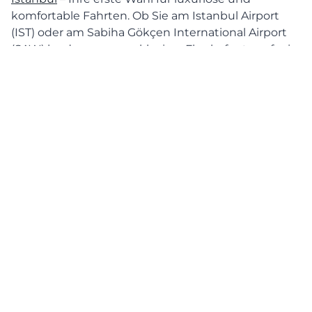
komfortable Fahrten. Ob Sie am Istanbul Airport
(IST) oder am Sabiha Gökçen International Airport
(SAW) landen, unser exklusiver Flughafentransfer in
Istanbul bietet Ihnen eine nahtlose und stilvolle
Fahrt zu Ihrem Ziel. Mit unserer hochmodernen
Maybach-Limousine genießen Sie den höchsten
Standard an Komfort und Luxus, während unser
professioneller Chauffeur Sie sicher durch die
lebhaften Straßen von Istanbul navigiert.
Flughafentransfer vom Istanbul
Airport (IST)
Der Istanbul Airport (IST) ist einer der größten
Flughäfen der Welt und dient als Hauptdrehkreuz
für Turkish Airlines. Nach Ihrer Ankunft am Istanbul
Airport bietet unser Limousinenservice einen
erstklassigen Flughafentransfer, der Sie direkt vom