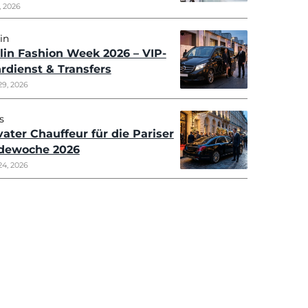
OTHER POSTS
Copenhagen
Kopenhagener Modewoche 2026
- Chauffeur und
Flughafentransfers
Juli 14, 2026
Jeddah
Leitfaden für internationale
Reisende zu Transfers vom