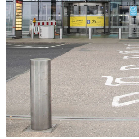
Der Flughafen Köln: 
MyChauffeur
Köln
|
November 26, 2024
|
MyChauffeur