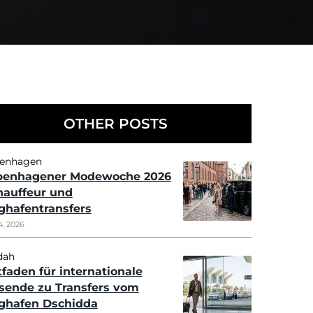
AILS
n